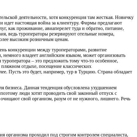
ельской деятельности, хотя конкуренция там жесткая. Новичку
ми идет настоящая война за клиентуру. Фирмы предлагают
уг, как проживание, авиаперелет туда и обратно, питание,
ия, ведь туроператоры резервируют отельные номера,
более высоким розничным ценам.
вень конкуренции между туроператорами, развитие
, немного владеет английским языком, может организовать
 туроператора – это предложить тому что-то особенное,
ом пляжном отдыхе, посещение классических
е. Пусть это будет, например, тур в Турцию. Страна обладает
ля бизнеса. Данная тенденция обусловлена ухудшением
поэтому люди хотят проводить свой законный отпуск с
 очищают свой организм, разум от не нужного, лишнего. Речь
ния организма проходил под строгим контролем специалиста,