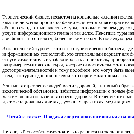
Туристический бизнес, несмотря на кризисные явления последн
выжить не всегда просто, особенно если нет в запасе оригин
обычно стандартные пакетные туры, которые мало чем друг от 
услуги информационного плана и так далее. Пакетные туры на
авиабилеты по оптовым, более низким ценам. В последующем 
Экологический туризм – это сфера туристического бизнеса, гд
информационных технологий, это оптимальный вариант для биз
отпуск самостоятельно, забронировать лично отель, приобрести
например тематические туры, которые самостоятельно тот орга
достопримечательностей и тому подобном, это могут быть выез
всем, что турист данной целевой категории может пожелать.
Учитывая стремление людей вести здоровый, активный образ ж
экологической обстановки, избытком информации о пользе физ
максимальной пользой для своего здоровья. В течение этих за
идет о специальных диетах, духовных практиках, медитациях.
Читайте также:
Продажа спортивного питания как вариа
Не каждый способен самостоятельно решится на эксперимент, 