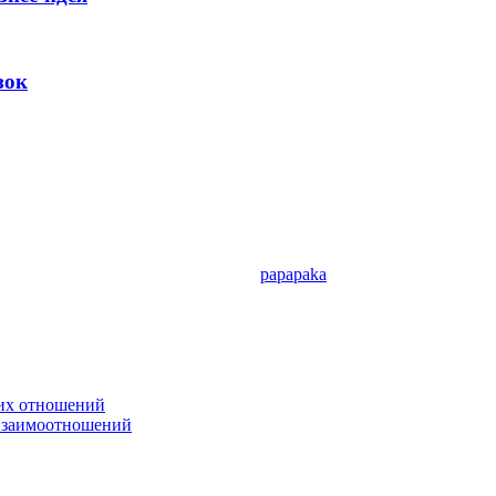
зок
papapaka
ких отношений
 взаимоотношений