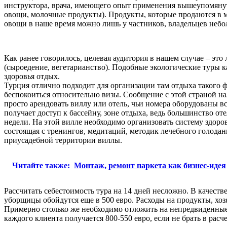
инструктора, врача, имеющего опыт применения вышеупомянут
овощи, молочные продукты). Продукты, которые продаются в м
овощи в наше время можно лишь у частников, владельцев небо
Как ранее говорилось, целевая аудитория в нашем случае – эт
(сыроедение, вегетарианство). Подобные экологические туры к
здоровья отдых.
Турция отлично подходит для организации там отдыха такого
беспокоиться относительно визы. Сообщение с этой страной н
просто арендовать виллу или отель, чьи номера оборудованы в
получает доступ к бассейну, зоне отдыха, ведь большинство о
недели. На этой вилле необходимо организовать систему здоро
состоящая с тренингов, медитаций, методик лечебного голодан
приусадебной территории виллы.
Читайте также:
Монтаж, ремонт паркета как бизнес-идея
Рассчитать себестоимость тура на 14 дней несложно. В качеств
уборщицы обойдутся еще в 500 евро. Расходы на продукты, хоз
Примерно столько же необходимо отложить на непредвиденные р
каждого клиента получается 800-550 евро, если не брать в расче