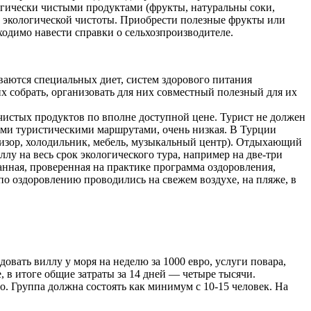
гически чистыми продуктами (фрукты, натуральны соки,
е экологической чистоты. Приобрести полезные фрукты или
ходимо навести справки о сельхозпроизводителе.
иваются специальных диет, систем здорового питания
их собрать, организовать для них совместный полезный для их
истых продуктов по вполне доступной цене. Турист не должен
гими туристическими маршрутами, очень низкая. В Турции
евизор, холодильник, мебель, музыкальный центр). Отдыхающий
лу на весь срок экологического тура, например на две-три
анная, проверенная на практике программа оздоровления,
 по оздоровлению проводились на свежем воздухе, на пляже, в
довать виллу у моря на неделю за 1000 евро, услуги повара,
 в итоге общие затраты за 14 дней — четыре тысячи.
о. Группа должна состоять как минимум с 10-15 человек. На