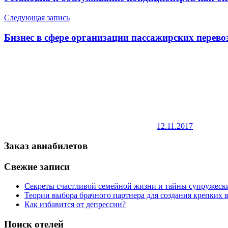
записям
Следующая запись
Бизнес в сфере организации пассажирских перево
12.11.2017
Заказ авиабилетов
Свежие записи
Секреты счастливой семейной жизни и тайны супружес
Теории выбора брачного партнера для создания крепких
Как избавится от депрессии?
Поиск отелей