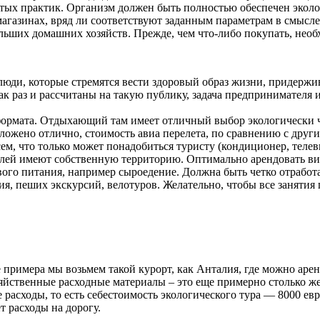
ых практик. Организм должен быть полностью обеспечен эколо
агазинах, вряд ли соответствуют заданным параметрам в смысл
льших домашних хозяйств. Прежде, чем что-либо покупать, необ
о люди, которые стремятся вести здоровый образ жизни, придерж
ак раз и рассчитаны на такую публику, задача предпринимателя 
 формата. Отдыхающий там имеет отличный выбор экологически ч
аложено отлично, стоимость авиа перелета, по сравнению с дру
сем, что только может понадобиться туристу (кондиционер, тел
телей имеют собственную территорию. Оптимально арендовать вил
вого питания, например сыроедение. Должна быть четко отработ
ия, пеших экскурсий, велотуров. Желательно, чтобы все занятия
е примера мы возьмем такой курорт, как Анталия, где можно арен
яйственные расходные материалы – это еще примерно столько же,
асходы, то есть себестоимость экологического тура — 8000 евр
т расходы на дорогу.