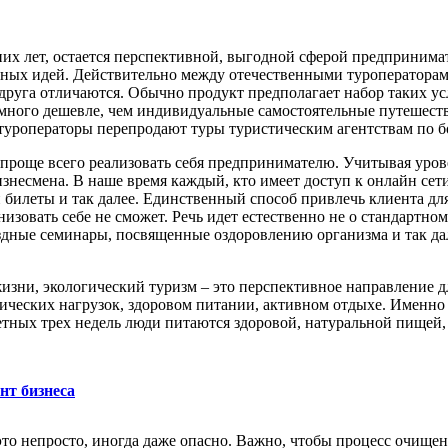
их лет, остается перспективной, выгодной сферой предпринимат
альных идей. Действительно между отечественными туроператора
друга отличаются. Обычно продукт предполагает набор таких усл
много дешевле, чем индивидуальные самостоятельные путешеств
туроператоры перепродают туры туристическим агентствам по 
е проще всего реализовать себя предпринимателю. Учитывая уро
несмена. В наше время каждый, кто имеет доступ к онлайн сети
 билеты и так далее. Единственный способ привлечь клиента для
низовать себе не сможет. Речь идет естественно не о стандартн
дные семинары, посвященные оздоровлению организма и так дале
изни, экологический туризм – это перспективное направление д
ических нагрузок, здоровом питании, активном отдыхе. Именно 
ветных трех недель люди питаются здоровой, натуральной пищей,
нт бизнеса
это непросто, иногда даже опасно. Важно, чтобы процесс очище