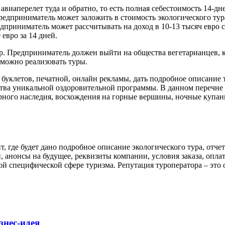
авиаперелет туда и обратно, то есть полная себестоимость 14-дн
редприниматель может заложить в стоимость экологического тура
дприниматель может рассчитывать на доход в 10-13 тысяч евро с 
 евро за 14 дней.
тур. Предприниматель должен выйти на общества вегетарианцев, 
 можно реализовать туры.
 буклетов, печатной, онлайн рекламы, дать подробное описание 
тва уникальной оздоровительной программы. В данном перечне 
рного наследия, восхождения на горные вершины, ночные купани
т, где будет дано подробное описание экологического тура, отч
анонсы на будущее, реквизиты компании, условия заказа, оплат
ой специфической сфере туризма. Репутация туроператора – это
знес-идея