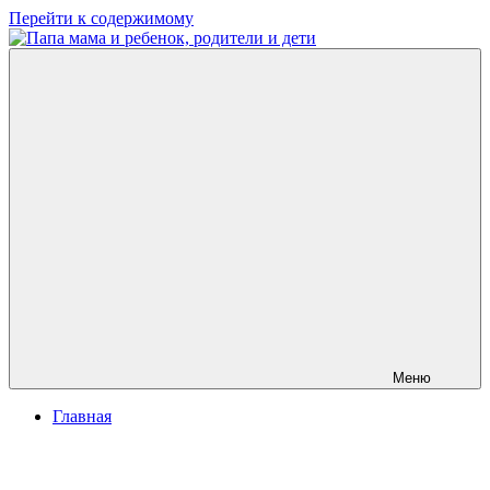
Перейти к содержимому
Папа
развитие
мама
ребенка,
и
игры
ребенок,
для
родители
детей
и
дети
Меню
Главная