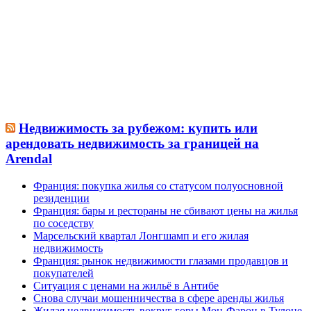
Недвижимость за рубежом: купить или
арендовать недвижимость за границей на
Arendal
Франция: покупка жилья со статусом полуосновной
резиденции
Франция: бары и рестораны не сбивают цены на жилья
по соседству
Марсельский квартал Лонгшамп и его жилая
недвижимость
Франция: рынок недвижимости глазами продавцов и
покупателей
Ситуация с ценами на жильё в Антибе
Снова случаи мошенничества в сфере аренды жилья
Жилая недвижимость вокруг горы Мон-Фарон в Тулоне